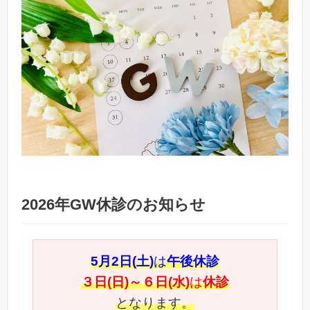
2026年GW休診のお知らせ
5月2日(土)
は
午後休診
３日(日)～６日(水)
は
休診
となります。